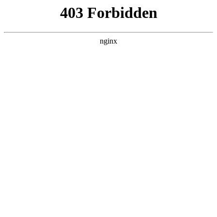
瓜
黑料吃瓜
首页
电视剧
电影
综艺
排行
搜索
DAILY UPDATED
米良与麦青
国产剧 · 2026 · 更新第17集，在 黑料吃瓜
发现更多热播内容。
开始浏览
查看排行